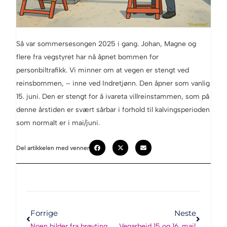
Så var sommersesongen 2025 i gang. Johan, Magne og
flere fra vegstyret har nå åpnet bommen for
personbiltrafikk. Vi minner om at vegen er stengt ved
reinsbommen, – inne ved Indretjønn. Den åpner som vanlig
15. juni. Den er stengt for å ivareta villreinstammen, som på
denne årstiden er svært sårbar i forhold til kalvingsperioden
som normalt er i mai/juni.
Del artikkelen med venner
Forrige
Neste
Noen bilder fra brøytingen 2025
Vegarbeid 15 og 16. mai!