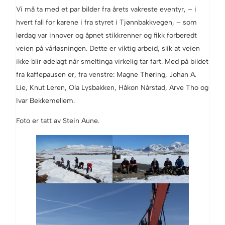
Vi må ta med et par bilder fra årets vakreste eventyr, – i
hvert fall for karene i fra styret i Tjønnbakkvegen, – som
lørdag var innover og åpnet stikkrenner og fikk forberedt
veien på vårløsningen. Dette er viktig arbeid, slik at veien
ikke blir ødelagt når smeltinga virkelig tar fart. Med på bildet
fra kaffepausen er, fra venstre: Magne Thøring, Johan A.
Lie, Knut Leren, Ola Lysbakken, Håkon Nårstad, Arve Tho og
Ivar Bekkemellem.
Foto er tatt av Stein Aune.