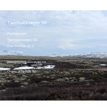
Tjønnbakkvegen SA
Postadresse:
Tjønnbakkvegen SA
Olav Bismos gt. 11
2670 Otta
post@tjonnbakkvegen.no
Org.nr: 976 764 110