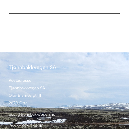
Tjønnbakkvegen SA
Postadresse:
Tjønnbakkvegen SA
Olav Bismos gt. 11
2670 Otta
post@tjonnbakkvegen.no
Org.nr: 976 764 110