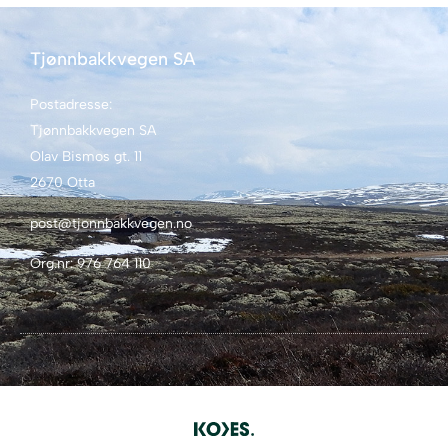
Tjønnbakkvegen SA
Postadresse:
Tjønnbakkvegen SA
Olav Bismos gt. 11
2670 Otta
post@tjonnbakkvegen.no
Org.nr: 976 764 110