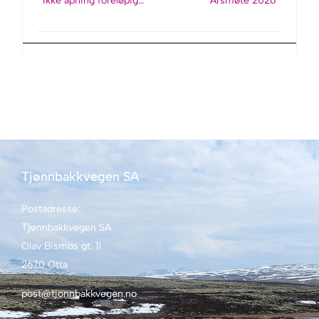
Ikke åpning foreløpig…
Årsmøte 2026
Tjønnbakkvegen SA
Postadresse:
Tjønnbakkvegen SA
Olav Bismos gt. 11
2670 Otta
post@tjonnbakkvegen.no