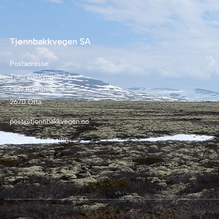
Tjønnbakkvegen SA
Postadresse:
Tjønnbakkvegen SA
Olav Bismos gt. 11
2670 Otta
post@tjonnbakkvegen.no
Org.nr: 976 764 110