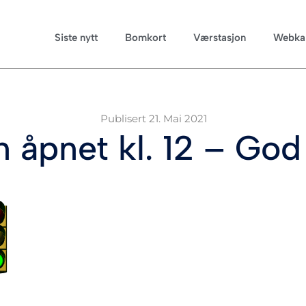
Siste nytt
Bomkort
Værstasjon
Webka
Publisert
21. Mai 2021
 åpnet kl. 12 – God