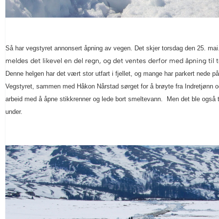
Så har vegstyret annonsert åpning av vegen. Det skjer torsdag den 25. ma
meldes det likevel en del regn, og det ventes derfor med åpning til 
Denne helgen har det vært stor utfart i fjellet, og mange har parkert nede 
Vegstyret, sammen med Håkon Nårstad sørget for å brøyte fra Indretjønn og 
arbeid med å åpne stikkrenner og lede bort smeltevann. Men det ble også tid
under.