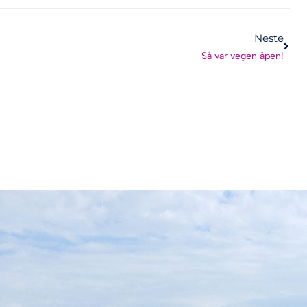
Neste
Så var vegen åpen!